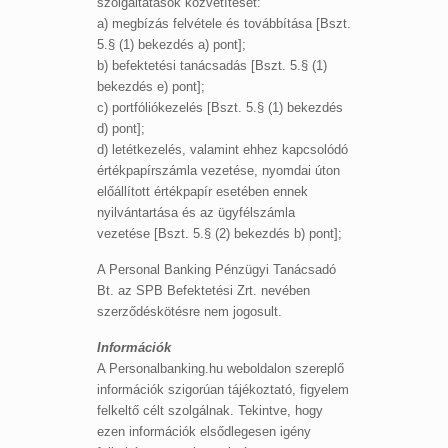
szolgáltatások közvetítését:
a) megbízás felvétele és továbbítása [Bszt.
5.§ (1) bekezdés a) pont];
b) befektetési tanácsadás [Bszt. 5.§ (1)
bekezdés e) pont];
c) portfóliókezelés [Bszt. 5.§ (1) bekezdés
d) pont];
d) letétkezelés, valamint ehhez kapcsolódó
értékpapírszámla vezetése, nyomdai úton
előállított értékpapír esetében ennek
nyilvántartása és az ügyfélszámla
vezetése [Bszt. 5.§ (2) bekezdés b) pont];
A Personal Banking Pénzügyi Tanácsadó
Bt. az SPB Befektetési Zrt. nevében
szerződéskötésre nem jogosult.
Információk
A Personalbanking.hu weboldalon szereplő
információk szigorúan tájékoztató, figyelem
felkeltő célt szolgálnak. Tekintve, hogy
ezen információk elsődlegesen igény