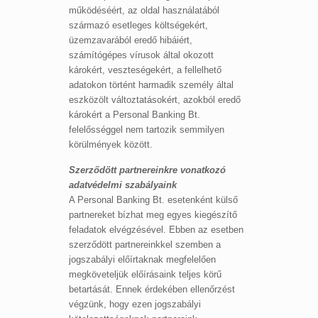
működéséért, az oldal használatából
származó esetleges költségekért,
üzemzavarából eredő hibáiért,
számítógépes vírusok által okozott
károkért, veszteségekért, a fellelhető
adatokon történt harmadik személy által
eszközölt változtatásokért, azokból eredő
károkért a Personal Banking Bt.
felelősséggel nem tartozik semmilyen
körülmények között.
Szerződött partnereinkre vonatkozó
adatvédelmi szabályaink
A Personal Banking Bt. esetenként külső
partnereket bízhat meg egyes kiegészítő
feladatok elvégzésével. Ebben az esetben
szerződött partnereinkkel szemben a
jogszabályi előírtaknak megfelelően
megköveteljük előírásaink teljes körű
betartását. Ennek érdekében ellenőrzést
végzünk, hogy ezen jogszabályi