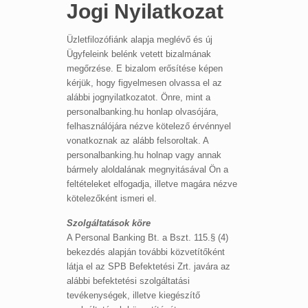
Jogi Nyilatkozat
Üzletfilozófiánk alapja meglévő és új
Ügyfeleink belénk vetett bizalmának
megőrzése. E bizalom erősítése képen
kérjük, hogy figyelmesen olvassa el az
alábbi jognyilatkozatot. Önre, mint a
personalbanking.hu honlap olvasójára,
felhasználójára nézve kötelező érvénnyel
vonatkoznak az alább felsoroltak. A
personalbanking.hu holnap vagy annak
bármely aloldalának megnyitásával Ön a
feltételeket elfogadja, illetve magára nézve
kötelezőként ismeri el.
Szolgáltatások köre
A Personal Banking Bt. a Bszt. 115.§ (4)
bekezdés alapján további közvetítőként
látja el az SPB Befektetési Zrt. javára az
alábbi befektetési szolgáltatási
tevékenységek, illetve kiegészítő