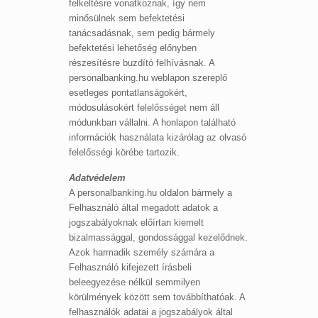
felkeltésre vonatkoznak, így nem
minősülnek sem befektetési
tanácsadásnak, sem pedig bármely
befektetési lehetőség előnyben
részesítésre buzdító felhívásnak. A
personalbanking.hu weblapon szereplő
esetleges pontatlanságokért,
módosulásokért felelősséget nem áll
módunkban vállalni. A honlapon található
információk használata kizárólag az olvasó
felelősségi körébe tartozik.
Adatvédelem
A personalbanking.hu oldalon bármely a
Felhasználó által megadott adatok a
jogszabályoknak előírtan kiemelt
bizalmassággal, gondossággal kezelődnek.
Azok harmadik személy számára a
Felhasználó kifejezett írásbeli
beleegyezése nélkül semmilyen
körülmények között sem továbbíthatóak. A
felhasználók adatai a jogszabályok által