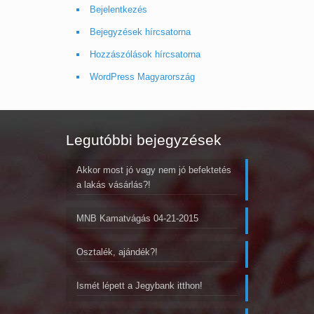
Bejelentkezés
Bejegyzések hírcsatorna
Hozzászólások hírcsatorna
WordPress Magyarország
Legutóbbi bejegyzések
Akkor most jó vagy nem jó befektetés
a lakás vásárlás?!
MNB Kamatvágás 04-21-2015
Osztalék, ajándék?!
Ismét lépett a Jegybank itthon!