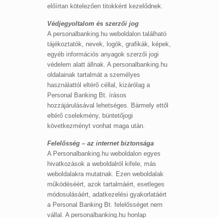
előírtan kötelezően titokként kezelődnek.
Védjegyoltalom és szerzői jog
A personalbanking.hu weboldalon található
tájékoztatók, nevek, logók, grafikák, képek,
egyéb információs anyagok szerzői jogi
védelem alatt állnak. A personalbanking.hu
oldalainak tartalmát a személyes
használattól eltérő céllal, kizárólag a
Personal Banking Bt. írásos
hozzájárulásával lehetséges. Bármely ettől
eltérő cselekmény, büntetőjogi
következményt vonhat maga után.
Felelősség – az internet biztonsága
A Personalbanking.hu weboldalon egyes
hivatkozások a weboldalról kifele, más
weboldalakra mutatnak. Ezen weboldalak
működéséért, azok tartalmáért, esetleges
módosulásáért, adatkezelési gyakorlatáért
a Personal Banking Bt. felelősséget nem
vállal. A personalbanking.hu honlap