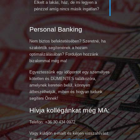
Elkelt a lakás, ház, de mi legyen a
pénzzel amíg nincs másik ingatlan?
Personal Banking
Nem biztos befektetésében? Szeretné, ha
szakértők segítenének a hozam
optimalizálásában? Forduljon hozzánk
bizalommal még ma!
Egyeztessünk egy időpontot egy személyes
kötetlen és DÍJMENTES találkozóra,
amelynek keretein belül, könnyen
átbeszélhetjük, miben és hogyan tudunk
segíteni Önnek!
Hívja kollégánkat még MA:
Telefon: +36 30 434 0972
Vagy küldjön e-mailt és kérjen visszahívást:
E-mail:
info@personalbanking.hu