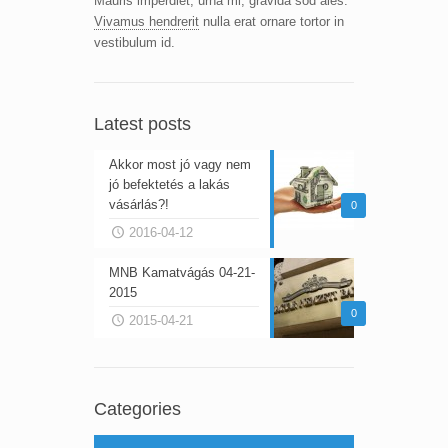
Mauris imperdiet, urna mi, gravida sod ales.
Vivamus hendrerit
nulla erat ornare tortor in
vestibulum id.
Latest posts
Akkor most jó vagy nem
jó befektetés a lakás
vásárlás?!
0
2016-04-12
MNB Kamatvágás 04-21-
2015
0
2015-04-21
Categories