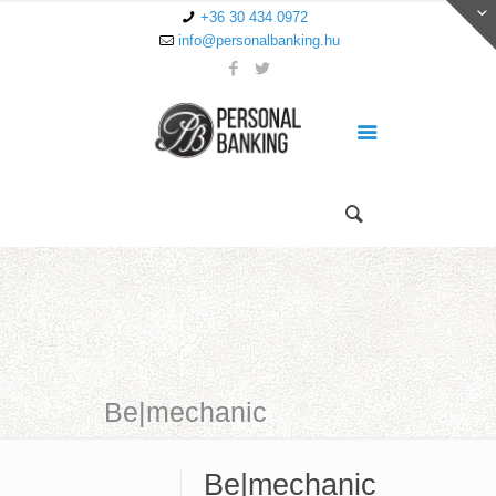
+36 30 434 0972
info@personalbanking.hu
Be|mechanic
Be|mechanic