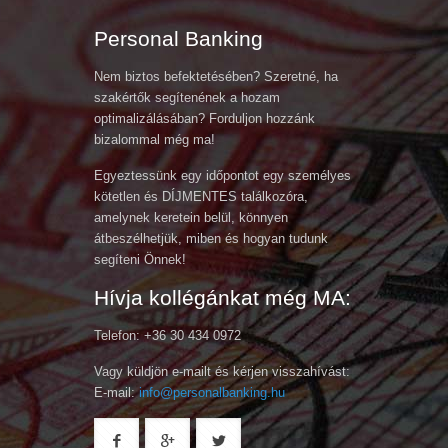
Personal Banking
Nem biztos befektetésében? Szeretné, ha
szakértők segítenének a hozam
optimalizálásában? Forduljon hozzánk
bizalommal még ma!
Egyeztessünk egy időpontot egy személyes
kötetlen és DÍJMENTES találkozóra,
amelynek keretein belül, könnyen
átbeszélhetjük, miben és hogyan tudunk
segíteni Önnek!
Hívja kollégánkat még MA:
Telefon: +36 30 434 0972
Vagy küldjön e-mailt és kérjen visszahívást:
E-mail:
info@personalbanking.hu