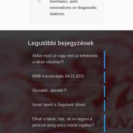
mechanic, auto
renovations or
diagnostic
station
s
.
Legutóbbi bejegyzések
Akkor most jó vagy nem jó befektetés
a lakás vásárlás?!
MNB Kamatvágás 04-21-2015
Osztalék, ajándék?!
Ismét lépett a Jegybank itthon!
Elkelt a lakás, ház, de mi legyen a
pénzzel amíg nincs másik ingatlan?