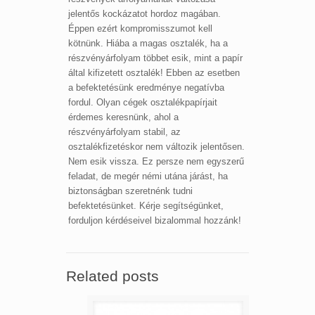
jelentős kockázatot hordoz magában.
Éppen ezért kompromisszumot kell
kötnünk. Hiába a magas osztalék, ha a
részvényárfolyam többet esik, mint a papír
által kifizetett osztalék! Ebben az esetben
a befektetésünk eredménye negatívba
fordul. Olyan cégek osztalékpapírjait
érdemes keresnünk, ahol a
részvényárfolyam stabil, az
osztalékfizetéskor nem változik jelentősen.
Nem esik vissza. Ez persze nem egyszerű
feladat, de megér némi utána járást, ha
biztonságban szeretnénk tudni
befektetésünket. Kérje segítségünket,
forduljon kérdéseivel bizalommal hozzánk!
Related posts