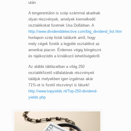
után.
A tengerentúlon is szép számmal akadnak
olyan részvények, amelyek kiemelkedő
osztalékokat fizetnek Usa Dollárban. A
http://www.dividenddetective.com/big_dividend_list.htm
honlapon szép listát találunk arról, hogy
mely cégek fizetik a legjobb osztalékot az
amerikai piacon. Érdemes végig böngészni
és tájékozódni a kínálkozó lehetőségekről.
Az alábbi táblázatban a világ 250
osztalékfizető vállalatának részvényeit
találjuk melyekben igen izgalmas akár
71%-ot is fizető részvényt is látunk!
http://www.topyields.nl/Top-250-dividend-
yields.php