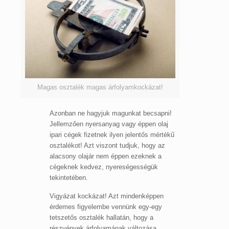
Magas osztalék magas árfolyamkockázat!
Azonban ne hagyjuk magunkat becsapni!
Jellemzően nyersanyag vagy éppen olaj
ipari cégek fizetnek ilyen jelentős mértékű
osztalékot! Azt viszont tudjuk, hogy az
alacsony olajár nem éppen ezeknek a
cégeknek kedvez, nyereségességük
tekintetében.
Vigyázat kockázat! Azt mindenképpen
érdemes figyelembe vennünk egy-egy
tetszetős osztalék hallatán, hogy a
részvények árfolyamának változása