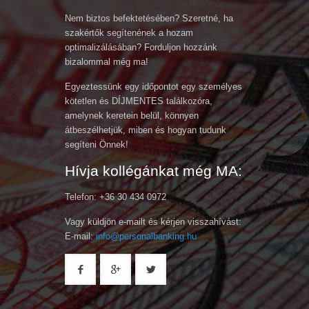
Nem biztos befektetésében? Szeretné, ha
szakértők segítenének a hozam
optimalizálásában? Forduljon hozzánk
bizalommal még ma!
Egyeztessünk egy időpontot egy személyes
kötetlen és DÍJMENTES találkozóra,
amelynek keretein belül, könnyen
átbeszélhetjük, miben és hogyan tudunk
segíteni Önnek!
Hívja kollégánkat még MA:
Telefon: +36 30 434 0972
Vagy küldjön e-mailt és kérjen visszahívást:
E-mail:
info@personalbanking.hu