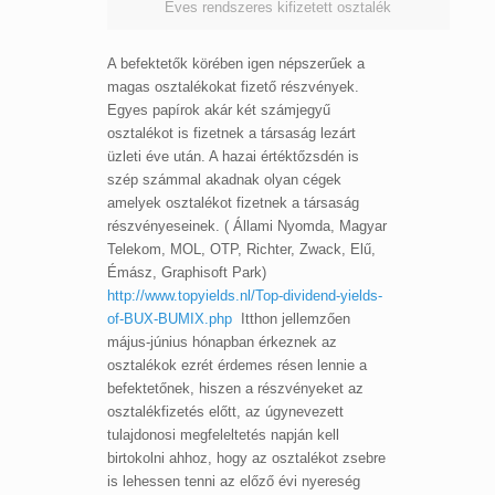
Éves rendszeres kifizetett osztalék
A befektetők körében igen népszerűek a
magas osztalékokat fizető részvények.
Egyes papírok akár két számjegyű
osztalékot is fizetnek a társaság lezárt
üzleti éve után. A hazai értéktőzsdén is
szép számmal akadnak olyan cégek
amelyek osztalékot fizetnek a társaság
részvényeseinek. ( Állami Nyomda, Magyar
Telekom, MOL, OTP, Richter, Zwack, Elű,
Émász, Graphisoft Park)
http://www.topyields.nl/Top-dividend-yields-
of-BUX-BUMIX.php
Itthon jellemzően
május-június hónapban érkeznek az
osztalékok ezrét érdemes résen lennie a
befektetőnek, hiszen a részvényeket az
osztalékfizetés előtt, az úgynevezett
tulajdonosi megfeleltetés napján kell
birtokolni ahhoz, hogy az osztalékot zsebre
is lehessen tenni az előző évi nyereség