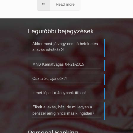
Read more
Legutóbbi bejegyzések
Akkor most jó vagy nem jó befektetés
a lakás vásárlás?!
MNB Kamatvágás 04-21-2015
Osztalék, ajándék?!
Ismét lépett a Jegybank itthon!
Elkelt a lakás, ház, de mi legyen a
pénzzel amíg nincs másik ingatlan?
Personal Banking