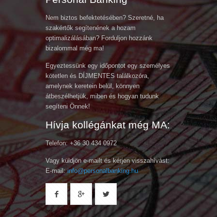
Nem biztos befektetésében? Szeretné, ha
szakértők segítenének a hozam
optimalizálásában? Forduljon hozzánk
bizalommal még ma!
Egyeztessünk egy időpontot egy személyes
kötetlen és DÍJMENTES találkozóra,
amelynek keretein belül, könnyen
átbeszélhetjük, miben és hogyan tudunk
segíteni Önnek!
Hívja kollégánkat még MA:
Telefon: +36 30 434 0972
Vagy küldjön e-mailt és kérjen visszahívást:
E-mail:
info@personalbanking.hu