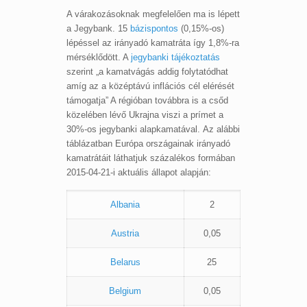
A várakozásoknak megfelelően ma is lépett
a Jegybank. 15
bázispontos
(0,15%-os)
lépéssel az irányadó kamatráta így 1,8%-ra
mérséklődött. A
jegybanki tájékoztatás
szerint „a kamatvágás addig folytatódhat
amíg az a középtávú inflációs cél elérését
támogatja” A régióban továbbra is a csőd
közelében lévő Ukrajna viszi a prímet a
30%-os jegybanki alapkamatával. Az alábbi
táblázatban Európa országainak irányadó
kamatrátáit láthatjuk százalékos formában
2015-04-21-i aktuális állapot alapján:
Albania
2
Austria
0,05
Belarus
25
Belgium
0,05