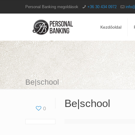
Personal Banking megoldások
+36 30 434 0972
info
Kezdőoldal
Be|school
Be|school
0