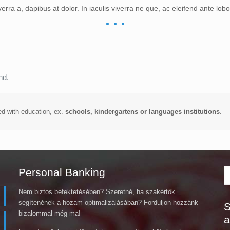
verra a, dapibus at dolor. In iaculis viverra ne que, ac eleifend ante lobor
nd.
ed with education, ex.
schools,
kindergarten
s or languages
institution
s
.
Personal Banking
Nem biztos befektetésében? Szeretné, ha szakértők
segítenének a hozam optimalizálásában? Forduljon hozzánk
S
bizalommal még ma!
a