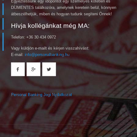
Egyeztessünk egy időpontot egy személyes kötetlen és
DÍJMENTES találkozóra, amelynek keretein belül, könnyen
átbeszélhetjük, miben és hogyan tudunk segíteni Önnek!
Hívja kollégánkat még MA:
Telefon: +36 30 434 0972
Vagy küldjön e-mailt és kérjen visszahívást:
E-mail:
info@personalbanking.hu
Personal Banking Jogi Nyilatkozat