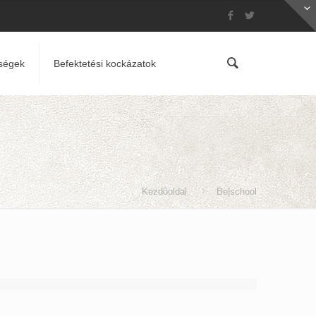
ségek
Befektetési kockázatok
Kezdőoldal
Be|school