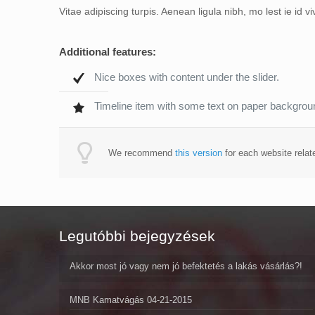
Vitae adipiscing turpis. Aenean ligula nibh, mo lest ie id vi
Additional features:
Nice boxes with content under the slider.
Timeline item with some text on paper backgrou
We recommend
this version
for each website relat
Legutóbbi bejegyzések
Akkor most jó vagy nem jó befektetés a lakás vásárlás?!
MNB Kamatvágás 04-21-2015