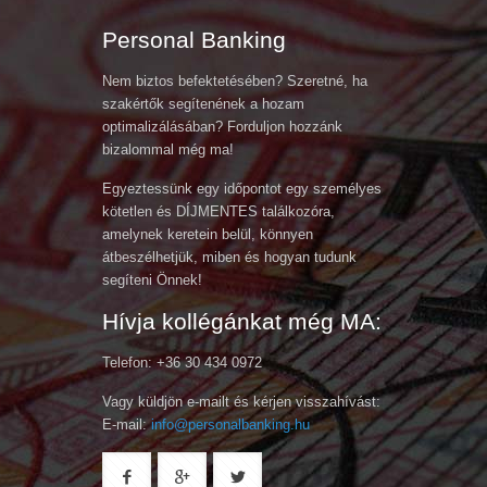
Personal Banking
Nem biztos befektetésében? Szeretné, ha
szakértők segítenének a hozam
optimalizálásában? Forduljon hozzánk
bizalommal még ma!
Egyeztessünk egy időpontot egy személyes
kötetlen és DÍJMENTES találkozóra,
amelynek keretein belül, könnyen
átbeszélhetjük, miben és hogyan tudunk
segíteni Önnek!
Hívja kollégánkat még MA:
Telefon: +36 30 434 0972
Vagy küldjön e-mailt és kérjen visszahívást:
E-mail:
info@personalbanking.hu