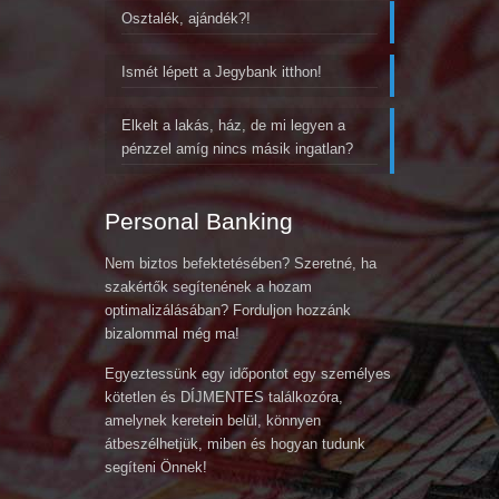
Osztalék, ajándék?!
Ismét lépett a Jegybank itthon!
Elkelt a lakás, ház, de mi legyen a
pénzzel amíg nincs másik ingatlan?
Personal Banking
Nem biztos befektetésében? Szeretné, ha
szakértők segítenének a hozam
optimalizálásában? Forduljon hozzánk
bizalommal még ma!
Egyeztessünk egy időpontot egy személyes
kötetlen és DÍJMENTES találkozóra,
amelynek keretein belül, könnyen
átbeszélhetjük, miben és hogyan tudunk
segíteni Önnek!