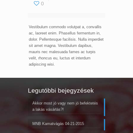
0
Vestibulum commodo volutpat a, convallis
ac, laoreet enim. Phasellus fermentum in,
dolor. Pellentesque facilisis. Nulla imperdiet
sit amet magna. Vestibulum dapibus,
mauris nec malesuada fames ac turpis
velit, rhoncus eu, luctus et interdum
adipiscing wisi.
Legutóbbi bejegyzések
Akkor most jó vagy nem jó befektetés
a lakás vásárlás?!
MNB Kamatvágás 04-21-2015