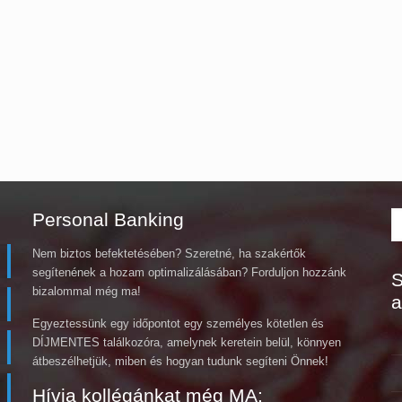
Personal Banking
Nem biztos befektetésében? Szeretné, ha szakértők
segítenének a hozam optimalizálásában? Forduljon hozzánk
S
bizalommal még ma!
a
Egyeztessünk egy időpontot egy személyes kötetlen és
DÍJMENTES találkozóra, amelynek keretein belül, könnyen
átbeszélhetjük, miben és hogyan tudunk segíteni Önnek!
Hívja kollégánkat még MA: