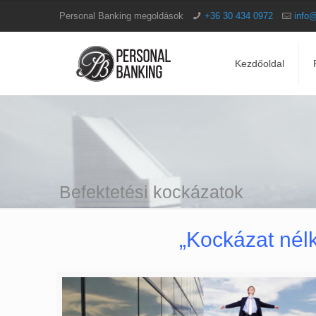
Personal Banking megoldások
+36 30 434 0972
info
Kezdőoldal
Befektetési kockázatok
„Kockázat nélk