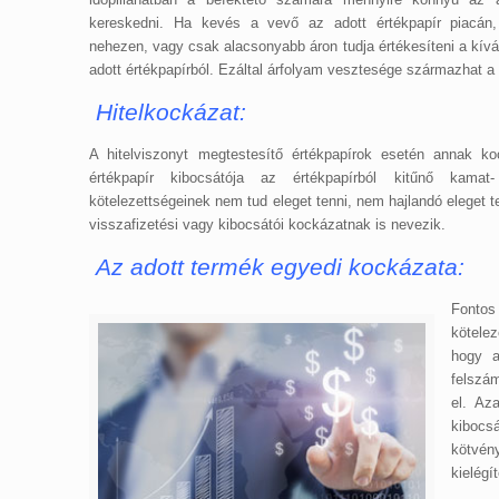
kereskedni. Ha kevés a vevő az adott értékpapír piacán,
nehezen, vagy csak alacsonyabb áron tudja értékesíteni a kív
adott értékpapírból. Ezáltal árfolyam vesztesége származhat a
Hitelkockázat:
A hitelviszonyt megtestesítő értékpapírok esetén annak k
értékpapír kibocsátója az értékpapírból kitűnő kamat-
kötelezettségeinek nem tud eleget tenni, nem hajlandó eleget te
visszafizetési vagy kibocsátói kockázatnak is nevezik.
Az adott termék egyedi kockázata:
Fonto
kötelez
hogy a
felszám
el. Az
kibocs
kötvén
kielégí