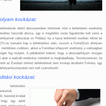
folyam kockázat:
efektetések eltérő devizanemben történnek mint a befektetési eredmény
léséhez használt deviza, úgy a megítélés során figyelembe kell venni a
rfolyamok változását is! Például, ha a hazai befektető euróban fektet be
 2%-os kamatot kap a befektetése után, viszont a Forint/Euró árfolyam
 mértékben csökken, akkor a Forintban kifejezett eredmény a valóságban
séget fog mutatni. A példánkból kiderül, hogy a devizaárfolyam mozgás
 akár a realizált eredmény mértékét is meghaladhatja. Természetesen, ha
tető az Euróban történő befektetését nem kívánja átváltatni Forintra, úgy
 árfolyamkockázattal nem kell számolnunk!
iditási kockázat:
s befektetési
mentumok
ó kereslet-kínálat
, hogy egy adott
ott értékpapírral