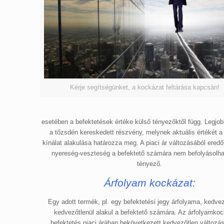
Kérje segítségünket, a kockázat feltárása kapcsán!
esetében a befektetések értéke külső tényezőktől függ.
Legjobb
a tőzsdén kereskedett részvény, melynek aktuális értékét a 
kínálat alakulása határozza meg. A piaci ár változásából eredő
nyereség-veszteség a befektető számára nem befolyásolha
tényező.
Árfolyam kockázat:
Egy adott termék, pl. egy befektetési jegy árfolyama, kedv
kedvezőtlenül alakul a befektető számára. Az árfolyamkoc
befektetés piaci árában bekövetkezett kedvezőtlen változást