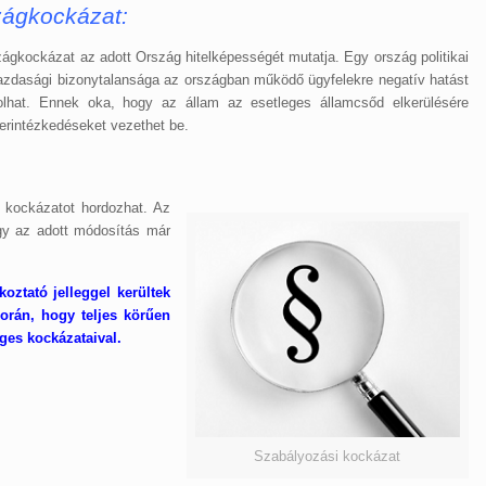
zágkockázat:
ágkockázat az adott Ország hitelképességét mutatja. Egy ország politikai
azdasági bizonytalansága az országban működő ügyfelekre negatív hatást
olhat. Ennek oka, hogy az állam az esetleges államcsőd elkerülésére
erintézkedéseket vezethet be.
sa kockázatot hordozhat. Az
ogy az adott módosítás már
koztató jelleggel kerültek
során, hogy teljes körűen
ges kockázataival.
Szabályozási kockázat