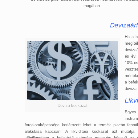
magában.
Devizaár
Ha a b
megíté
devizaá
és évi
10%-os
veszte
mértéke
a befek
deviza
Likv
Deviza kockázat
Egye
instru
forgalomképessége korlátozott lehet a termék piacán fennáll
alakulása kapcsán. A likviditási kockázat azt mutatja
időpillanatban a befektető számára mennyire könnyű az ad