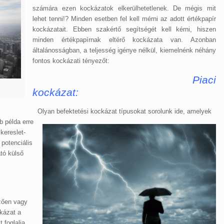
számára ezen kockázatok elkerülhetetlenek. De mégis mit
lehet tenni!? Minden esetben fel kell mérni az adott értékpapír
kockázatait. Ebben szakértő segítségét kell kérni, hiszen
minden értékpapírnak eltérő kockázata van. Azonban
általánosságban, a teljesség igénye nélkül, kiemelnénk néhány
fontos kockázati tényezőt:
Piaci
kockázat:
Olyan befektetési kockázat típusokat sorolunk ide, amelyek
 példa erre
kereslet-
 potenciális
tó külső
ezően vagy
kázat a
 foglalja