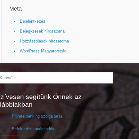
Meta
Bejelentkezés
Bejegyzések hírcsatorna
Hozzászólások hírcsatorna
WordPress Magyarország
zívesen segítünk Önnek az
lábbiakban
Private banking szolgáltatás.
Befektetési tanácsadás.