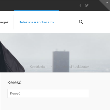
ségek
Befektetési kockázatok
Kezdőoldal
Befektetési kockázatok
Kereső: