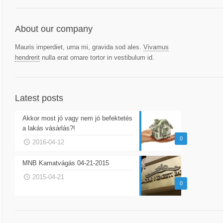
About our company
Mauris imperdiet, urna mi, gravida sod ales.
Vivamus
hendrerit
nulla erat ornare tortor in vestibulum id.
Latest posts
Akkor most jó vagy nem jó befektetés
a lakás vásárlás?!
0
2016-04-12
MNB Kamatvágás 04-21-2015
2015-04-21
0