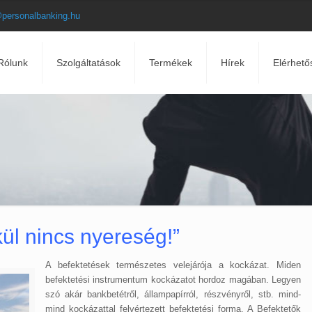
@personalbanking.hu
Rólunk
Szolgáltatások
Termékek
Hírek
Elérhető
ül nincs nyereség!”
A befektetések természetes velejárója a kockázat. Miden
befektetési instrumentum kockázatot hordoz magában. Legyen
szó akár bankbetétről, állampapírról, részvényről, stb. mind-
mind kockázattal felvértezett befektetési forma. A Befektetők