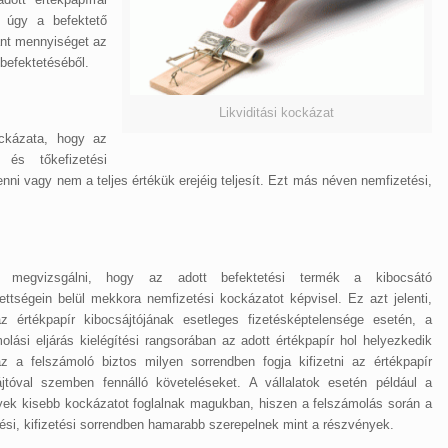
 úgy a befektető
ánt mennyiséget az
 befektetéséből.
Likviditási kockázat
ockázata, hogy az
 és tőkefizetési
nni vagy nem a teljes értékük erejéig teljesít. Ezt más néven nemfizetési,
s megvizsgálni, hogy az adott befektetési termék a kibocsátó
ettségein belül mekkora nemfizetési kockázatot képvisel. Ez azt jelenti,
z értékpapír kibocsájtójának esetleges fizetésképtelensége esetén, a
olási eljárás kielégítési rangsorában az adott értékpapír hol helyezkedik
az a felszámoló biztos milyen sorrendben fogja kifizetni az értékpapír
ájtóval szemben fennálló követeléseket. A vállalatok esetén például a
yek kisebb kockázatot foglalnak magukban, hiszen a felszámolás során a
tési, kifizetési sorrendben hamarabb szerepelnek mint a részvények.