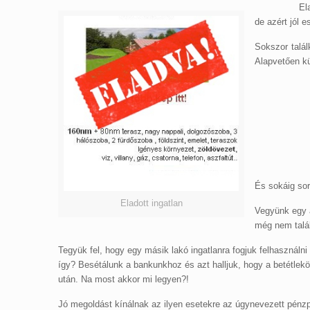
Eladtuk a la
de azért jól 
Sokszor talá
Alapvetően kü
És sokáig so
Eladott ingatlan
Vegyünk egy a
még nem talál
Tegyük fel, hogy egy másik lakó ingatlanra fogjuk felhasználn
így? Besétálunk a bankunkhoz és azt halljuk, hogy a betétlekö
után. Na most akkor mi legyen?!
Jó megoldást kínálnak az ilyen esetekre az úgynevezett pénzpia