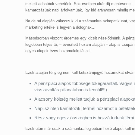
mellett adhatóak-vehetőek. Sok esetben akár díj mentesen is.
kamatozásúak napi árfolyamúak, így idő arányosan mindig meg
Na de mi alapján válasszuk ki a számunkra szimpatikusat, vag
marketing értéke is legyen a dolognak…
Másodsorban viszont érdemes egy kicsit nézelődnünk. A pénzp
legjobban teljesítő, – évesített hozam alapján – alap is csupá
egyes alapok éves hozamalakulásait.
Ezek alapján tényleg nem kell kétszámjegyű hozamokat elvárnu
A pénzpiaci alapok többsége tőkegarantált. Vagyis 
visszaváltás pillanatában is fennáll!!!)
Alacsony költség mellett tudjuk a pénzpiaci alapoka
Napi szinten kamatozik, termel hozamot a befekte
Rész vagy egész összegben is hozzá tudunk férni
Ezek után már csak a számunkra legjobban hozó alapot kell m