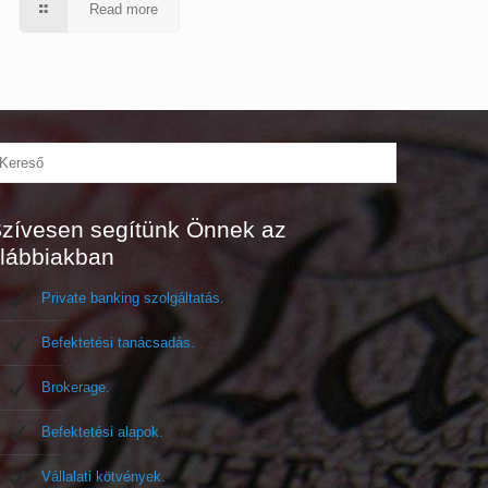
Read more
zívesen segítünk Önnek az
lábbiakban
Private banking szolgáltatás.
Befektetési tanácsadás.
Brokerage.
Befektetési alapok.
Vállalati kötvények.