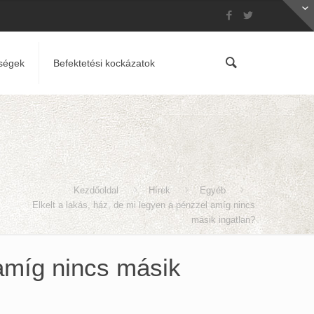
ségek
Befektetési kockázatok
Kezdőoldal
Hírek
Egyéb
Elkelt a lakás, ház, de mi legyen a pénzzel amíg nincs
másik ingatlan?
 amíg nincs másik