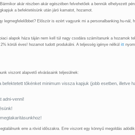
 Bármikor akár részben akár egészében felvehetőek a bennük elhelyezett pé
kapjuk a befektetésünk után járó kamatot, hozamot.
y legmegfelelőbbet? Először is ezért vagyunk mi a personalbanking.hu-nál, 
iaci alapok háza táján nem kell túl nagy csodára számítanunk a hozamok tek
n 2% körüli éves! hozamot tudott produkálni. A teljesség igénye nélkül
itt
nyomo
nk viszont alapvető elvárásaink teljesülnek:
a befektetett tőkénket minimum vissza kapjuk (jobb esetben, illetve 
t adni-venni!
tésünk!
 megtakarításunkhoz!
egtalálnunk erre a rövid időszakra. Erre viszont egy könnyű megoldás adód