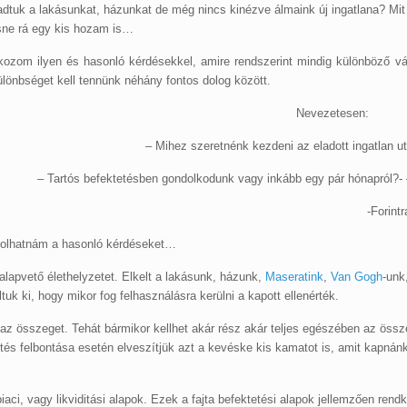
kásunkat, házunkat de még nincs kinézve álmaink új ingatlana? Mit tehe
esne rá egy kis hozam is…
lkozom ilyen és hasonló kérdésekkel, amire rendszerint mindig különböző 
lönbséget kell tennünk néhány fontos dolog között.
Nevezetesen:
– Mihez szeretnénk kezdeni az eladott ingatlan u
– Tartós befektetésben gondolkodunk vagy inkább egy pár hónapról?
-Forint
rolhatnám a hasonló kérdéseket…
lapvető élethelyzetet. Elkelt a lakásunk, házunk,
Maseratink
,
Van Gogh
-unk
tuk ki, hogy mikor fog felhasználásra kerülni a kapott ellenérték.
i az összeget. Tehát bármikor kellhet akár rész akár teljes egészében az öss
tés felbontása esetén elveszítjük azt a kevéske kis kamatot is, amit kapnán
ci, vagy likviditási alapok. Ezek a fajta befektetési alapok jellemzően rendk