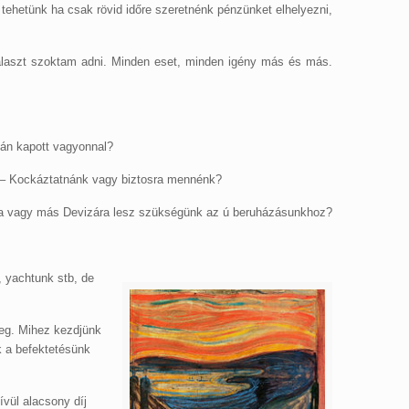
tünk ha csak rövid időre szeretnénk pénzünket elhelyezni,
választ szoktam adni. Minden eset, minden igény más és más.
tán kapott vagyonnal?
- – Kockáztatnánk vagy biztosra mennénk?
ra vagy más Devizára lesz szükségünk az ú beruházásunkhoz?
, yachtunk stb, de
zeg. Mihez kezdjünk
k a befektetésünk
ívül alacsony díj