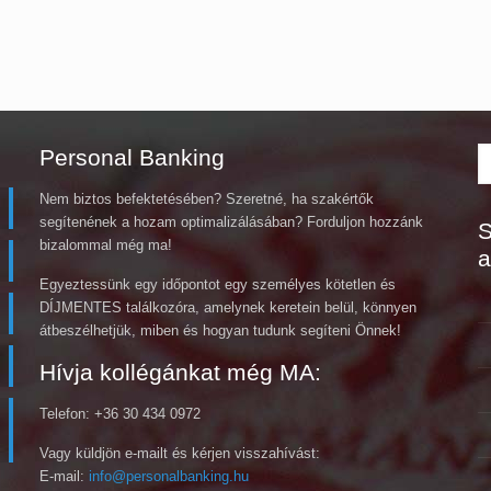
Personal Banking
Nem biztos befektetésében? Szeretné, ha szakértők
segítenének a hozam optimalizálásában? Forduljon hozzánk
S
bizalommal még ma!
a
Egyeztessünk egy időpontot egy személyes kötetlen és
DÍJMENTES találkozóra, amelynek keretein belül, könnyen
átbeszélhetjük, miben és hogyan tudunk segíteni Önnek!
Hívja kollégánkat még MA:
Telefon: +36 30 434 0972
Vagy küldjön e-mailt és kérjen visszahívást:
E-mail:
info@personalbanking.hu