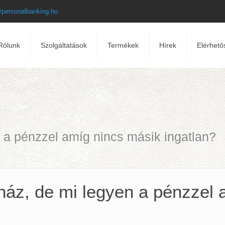
@personalbanking.hu
Rólunk
Szolgáltatások
Termékek
Hírek
Elérhető
n a pénzzel amíg nincs másik ingatlan?
, ház, de mi legyen a pénzzel