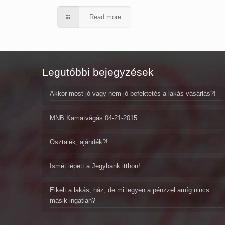
Read more
Legutóbbi bejegyzések
Akkor most jó vagy nem jó befektetés a lakás vásárlás?!
MNB Kamatvágás 04-21-2015
Osztalék, ajándék?!
Ismét lépett a Jegybank itthon!
Elkelt a lakás, ház, de mi legyen a pénzzel amíg nincs
másik ingatlan?