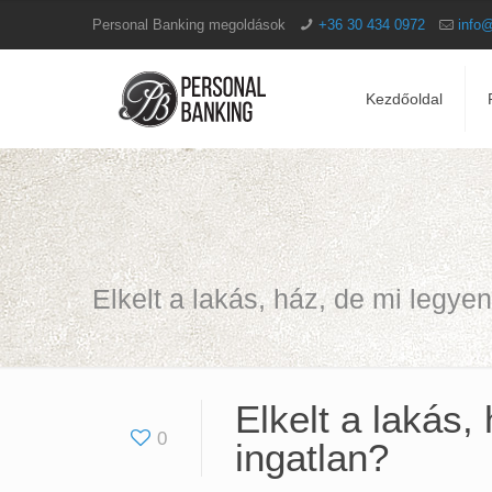
Personal Banking megoldások
+36 30 434 0972
info
Kezdőoldal
Elkelt a lakás, ház, de mi legye
Elkelt a lakás
0
ingatlan?