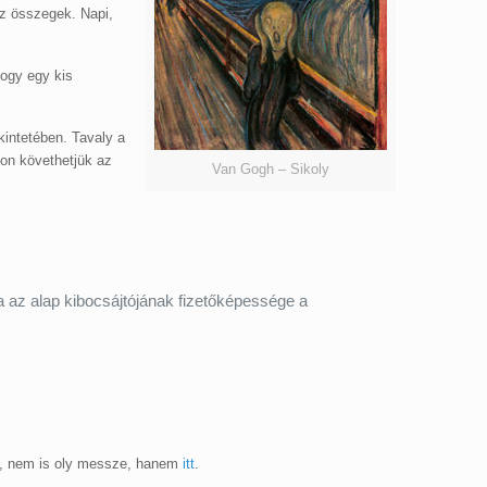
nz összegek. Napi,
hogy egy kis
intetében. Tavaly a
n követhetjük az
Van Gogh – Sikoly
ha az alap kibocsájtójának fizetőképessége a
ik, nem is oly messze, hanem
itt
.