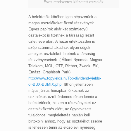
Éves rendszeres kifizetett osztalék
A befektetők körében igen népszerűek a
magas osztalékokat fizető részvények.
Egyes papírok akár két számjegyű
osztalékot is fizetnek a társaság lezárt
üzleti éve után. A hazai értéktőzsdén is
szép számmal akadnak olyan cégek
amelyek osztalékot fizetnek a társaság
részvényeseinek. ( Állami Nyomda, Magyar
Telekom, MOL, OTP, Richter, Zwack, Elű,
Émász, Graphisoft Park)
http://www.topyields.nl/Top-dividend-yields-
of-BUX-BUMIX.php
Itthon jellemzően
május-június hónapban érkeznek az
osztalékok ezrét érdemes résen lennie a
befektetőnek, hiszen a részvényeket az
osztalékfizetés előtt, az úgynevezett
tulajdonosi megfeleltetés napján kell
birtokolni ahhoz, hogy az osztalékot zsebre
is lehessen tenni az előző évi nyereség