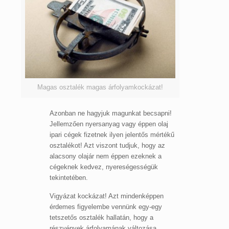
Magas osztalék magas árfolyamkockázat!
Azonban ne hagyjuk magunkat becsapni!
Jellemzően nyersanyag vagy éppen olaj
ipari cégek fizetnek ilyen jelentős mértékű
osztalékot! Azt viszont tudjuk, hogy az
alacsony olajár nem éppen ezeknek a
cégeknek kedvez, nyereségességük
tekintetében.
Vigyázat kockázat! Azt mindenképpen
érdemes figyelembe vennünk egy-egy
tetszetős osztalék hallatán, hogy a
részvények árfolyamának változása