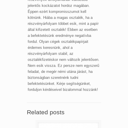
jelentős kockázatot hordoz magában.
Éppen ezért kompromisszumot kell
kötnünk. Hiába a magas osztalék, ha a
részvényárfolyam többet esik, mint a papír
által kifizetett osztalék! Ebben az esetben
a befektetésünk eredménye negatívba
fordul. Olyan cégek osztalékpapírjait
érdemes keresnünk, ahol a
részvényárfolyam stabil, az
osztalékfizetéskor nem változik jelentősen.
Nem esik vissza. Ez persze nem egyszerű
feladat, de megér némi utána járást, ha
biztonságban szeretnénk tudni
befektetésünket. Kérje segítségünket,
forduljon kérdéseivel bizalommal hozzánk!
Related posts