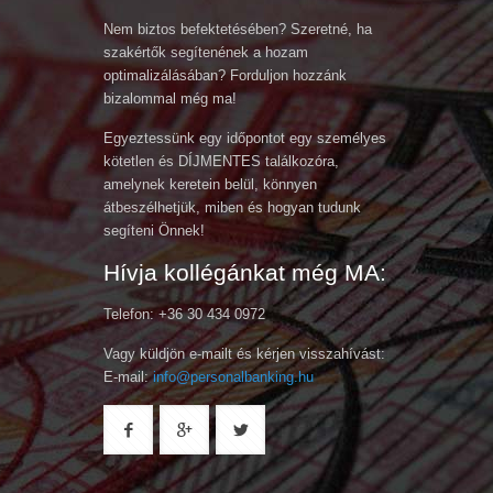
Nem biztos befektetésében? Szeretné, ha
szakértők segítenének a hozam
optimalizálásában? Forduljon hozzánk
bizalommal még ma!
Egyeztessünk egy időpontot egy személyes
kötetlen és DÍJMENTES találkozóra,
amelynek keretein belül, könnyen
átbeszélhetjük, miben és hogyan tudunk
segíteni Önnek!
Hívja kollégánkat még MA:
Telefon: +36 30 434 0972
Vagy küldjön e-mailt és kérjen visszahívást:
E-mail:
info@personalbanking.hu