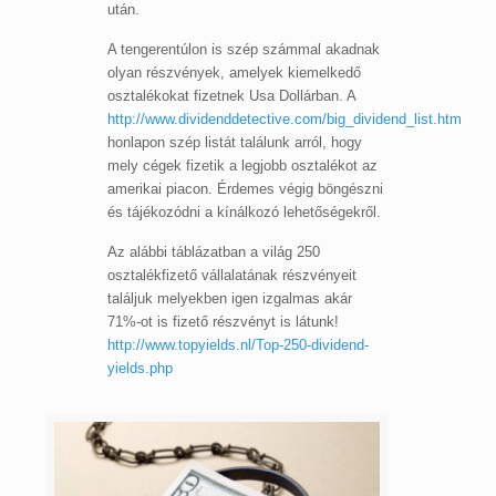
után.
A tengerentúlon is szép számmal akadnak
olyan részvények, amelyek kiemelkedő
osztalékokat fizetnek Usa Dollárban. A
http://www.dividenddetective.com/big_dividend_list.htm
honlapon szép listát találunk arról, hogy
mely cégek fizetik a legjobb osztalékot az
amerikai piacon. Érdemes végig böngészni
és tájékozódni a kínálkozó lehetőségekről.
Az alábbi táblázatban a világ 250
osztalékfizető vállalatának részvényeit
találjuk melyekben igen izgalmas akár
71%-ot is fizető részvényt is látunk!
http://www.topyields.nl/Top-250-dividend-
yields.php