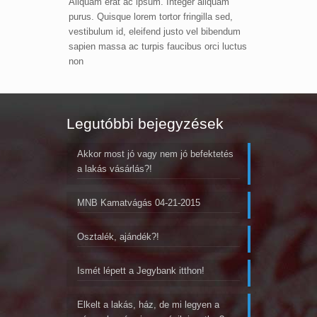
Aliquam erat ac ipsum. Integer aliquam
purus. Quisque lorem tortor fringilla sed,
vestibulum id, eleifend justo vel bibendum
sapien massa ac turpis faucibus orci luctus
non
Legutóbbi bejegyzések
Akkor most jó vagy nem jó befektetés
a lakás vásárlás?!
MNB Kamatvágás 04-21-2015
Osztalék, ajándék?!
Ismét lépett a Jegybank itthon!
Elkelt a lakás, ház, de mi legyen a