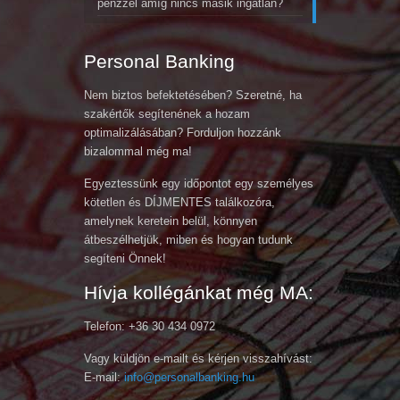
pénzzel amíg nincs másik ingatlan?
Personal Banking
Nem biztos befektetésében? Szeretné, ha
szakértők segítenének a hozam
optimalizálásában? Forduljon hozzánk
bizalommal még ma!
Egyeztessünk egy időpontot egy személyes
kötetlen és DÍJMENTES találkozóra,
amelynek keretein belül, könnyen
átbeszélhetjük, miben és hogyan tudunk
segíteni Önnek!
Hívja kollégánkat még MA:
Telefon: +36 30 434 0972
Vagy küldjön e-mailt és kérjen visszahívást:
E-mail:
info@personalbanking.hu