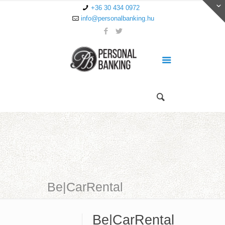
+36 30 434 0972
info@personalbanking.hu
Be|CarRental
Be|CarRental