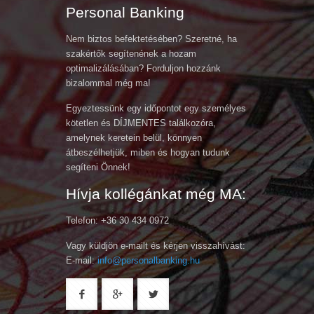
Personal Banking
Nem biztos befektetésében? Szeretné, ha
szakértők segítenének a hozam
optimalizálásában? Forduljon hozzánk
bizalommal még ma!
Egyeztessünk egy időpontot egy személyes
kötetlen és DÍJMENTES találkozóra,
amelynek keretein belül, könnyen
átbeszélhetjük, miben és hogyan tudunk
segíteni Önnek!
Hívja kollégánkat még MA:
Telefon: +36 30 434 0972
Vagy küldjön e-mailt és kérjen visszahívást:
E-mail:
info@personalbanking.hu