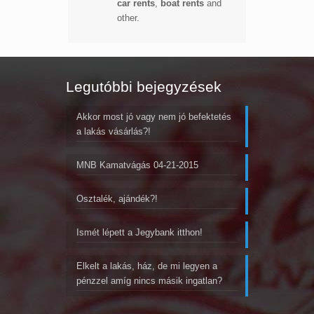
car rents
,
boat rents
and
other.
Legutóbbi bejegyzések
Akkor most jó vagy nem jó befektetés
a lakás vásárlás?!
MNB Kamatvágás 04-21-2015
Osztalék, ajándék?!
Ismét lépett a Jegybank itthon!
Elkelt a lakás, ház, de mi legyen a
pénzzel amíg nincs másik ingatlan?