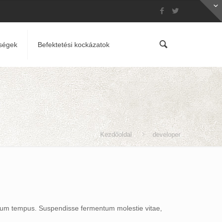
ségek
Befektetési kockázatok
Kezdőoldal
developer
endum tempus. Suspendisse fermentum molestie vitae,