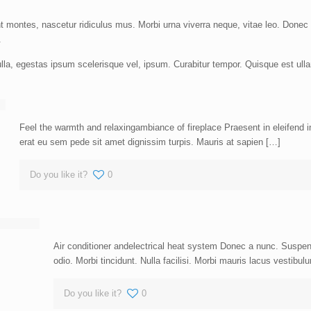
nt montes, nascetur ridiculus mus. Morbi urna viverra neque, vitae leo. Don
.
nulla, egestas ipsum scelerisque vel, ipsum. Curabitur tempor. Quisque est ul
Feel the warmth and relaxingambiance of fireplace Praesent in eleifend 
erat eu sem pede sit amet dignissim turpis. Mauris at sapien […]
Do you like it?
0
Air conditioner andelectrical heat system Donec a nunc. Suspen
odio. Morbi tincidunt. Nulla facilisi. Morbi mauris lacus vestibul
Do you like it?
0