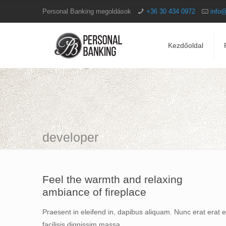
Personal Banking megoldások
+36 30 434 0972
info
Kezdőoldal
developer
Feel the warmth and relaxing
ambiance of fireplace
Praesent in eleifend in, dapibus aliquam. Nunc erat era
facilisis dignissim massa.