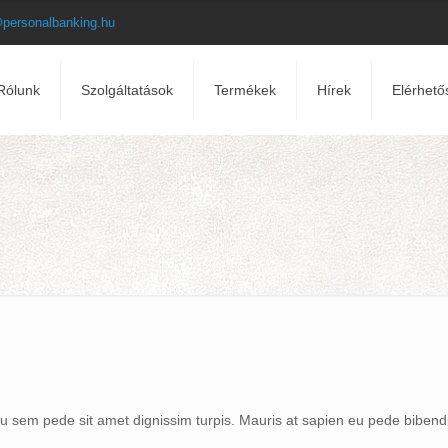
@personalbanking.hu
Rólunk
Szolgáltatások
Termékek
Hírek
Elérhető
t eu sem pede sit amet dignissim turpis. Mauris at sapien eu pede bib