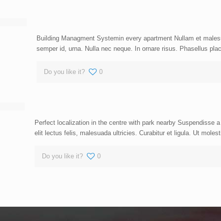
Building Managment Systemin every apartment Nullam et malesu
semper id, urna. Nulla nec neque. In ornare risus. Phasellus plac
Do you like it?
0
Perfect localization in the centre with park nearby Suspendisse 
elit lectus felis, malesuada ultricies. Curabitur et ligula. Ut moles
Do you like it?
0