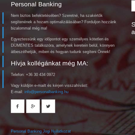
Personal Banking
Nem biztos befektetésében? Szeretné, ha szakértők
segítenének a hozam optimalizálásában? Forduljon hozzánk
S
bizalommal még ma!
a
Egyeztessünk egy időpontot egy személyes kötetlen és
DÍJMENTES találkozóra, amelynek keretein belül, könnyen
átbeszélhetjük, miben és hogyan tudunk segíteni Önnek!
Hívja kollégánkat még MA:
Telefon: +36 30 434 0972
Vagy küldjön e-mailt és kérjen visszahívást:
E-mail:
info@personalbanking.hu
Personal Banking Jogi Nyilatkozat